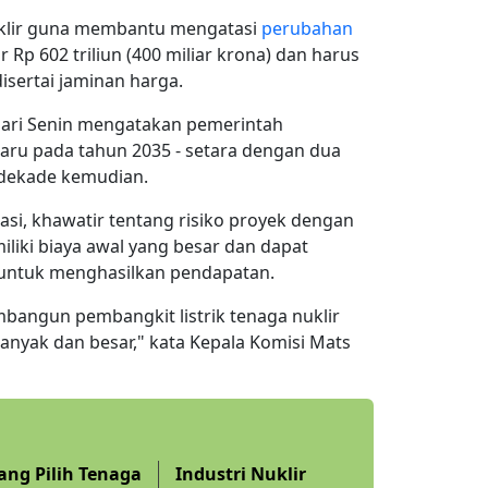
klir guna membantu mengatasi
perubahan
ar Rp
602
triliun (400 miliar krona) dan harus
isertai jaminan harga.
hari Senin mengatakan pemerintah
aru pada tahun 2035 - setara dengan dua
u dekade kemudian.
si, khawatir tentang risiko proyek dengan
liki biaya awal yang besar dan dapat
 untuk menghasilkan pendapatan.
bangun pembangkit listrik tenaga nuklir
banyak dan besar," kata Kepala Komisi Mats
ang Pilih Tenaga
Industri Nuklir