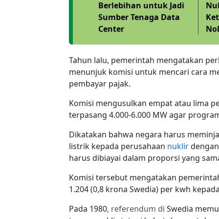
Berlebihan untuk Jadi
Nuk
Sumber Tenaga Data
Ket
Center
Nol
Tahun lalu, pemerintah mengatakan per
menunjuk komisi untuk mencari cara me
pembayar pajak.
Komisi mengusulkan empat atau lima pe
terpasang 4.000-6.000 MW agar program 
Dikatakan bahwa negara harus memin
listrik kepada perusahaan
nuklir
dengan 
harus dibiayai dalam proporsi yang sam
Komisi tersebut mengatakan pemerintah 
1.204 (0,8 krona Swedia) per kwh kepada
Pada 1980
, referendum di
Swedia
memut