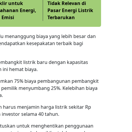
lir untuk
Tidak Relevan di
ahanan Energi,
Pasar Energi Listrik
 Emisi
Terbarukan
lu menanggung biaya yang lebih besar dan
ndapatkan kesepakatan terbaik bagi
mbangkit listrik baru dengan kapasitas
ini hemat biaya.
jamkan 75% biaya pembangunan pembangkit
pemilik menyumbang 25%. Kelebihan biaya
a.
harus menjamin harga listrik sekitar Rp
 investor selama 40 tahun.
uskan untuk menghentikan penggunaan