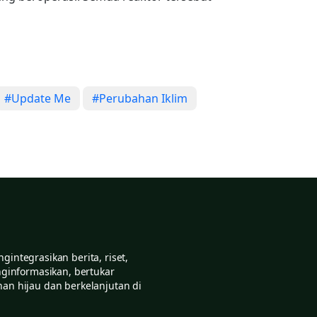
#Update Me
#Perubahan Iklim
ntegrasikan berita, riset,
nginformasikan, bertukar
an hijau dan berkelanjutan di