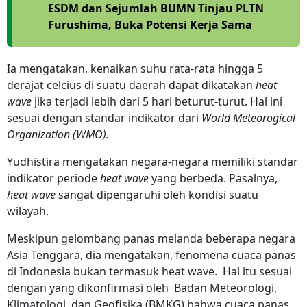
ESDM dan Sejumlah BUMN Tinjau PLTN
Furushima, Buka Potensi Kerja Sama
Ia mengatakan, kenaikan suhu rata-rata hingga 5
derajat celcius di suatu daerah dapat dikatakan
heat
wave
jika terjadi lebih dari 5 hari beturut-turut. Hal ini
sesuai dengan standar indikator dari
World Meteorogical
Organization (WMO).
Yudhistira mengatakan negara-negara memiliki standar
indikator periode
heat wave
yang berbeda. Pasalnya,
heat wave
sangat dipengaruhi oleh kondisi suatu
wilayah.
Meskipun gelombang panas melanda beberapa negara
Asia Tenggara, dia mengatakan, fenomena cuaca panas
di Indonesia bukan termasuk heat wave. Hal itu sesuai
dengan yang dikonfirmasi oleh Badan Meteorologi,
Klimatologi, dan Geofisika (BMKG) bahwa cuaca panas