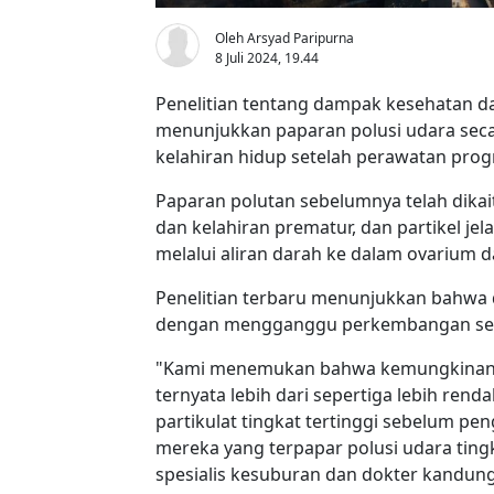
Oleh Arsyad Paripurna
8 Juli 2024, 19.44
Penelitian tentang dampak kesehatan d
menunjukkan paparan polusi udara seca
kelahiran hidup setelah perawatan progr
Paparan polutan sebelumnya telah dik
dan kelahiran prematur, dan partikel jel
melalui aliran darah ke dalam ovarium d
Penelitian terbaru menunjukkan bahw
dengan mengganggu perkembangan sel 
"Kami menemukan bahwa kemungkinan me
ternyata lebih dari sepertiga lebih ren
partikulat tingkat tertinggi sebelum pe
mereka yang terpapar polusi udara tingk
spesialis kesuburan dan dokter kandun