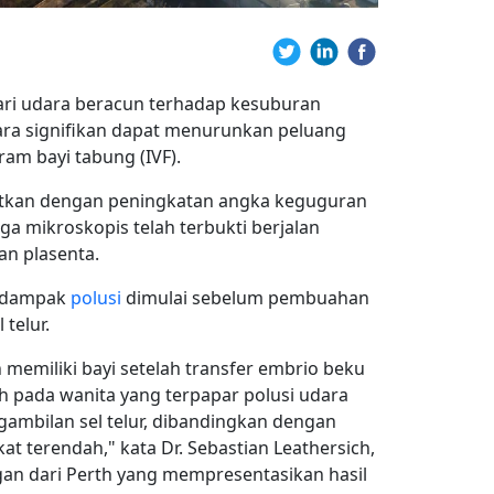
ari udara beracun terhadap kesuburan
ra signifikan dapat menurunkan peluang
am bayi tabung (IVF).
aitkan dengan peningkatan angka keguguran
aga mikroskopis telah terbukti berjalan
an plasenta.
a dampak
polusi
dimulai sebelum pembuahan
telur.
miliki bayi setelah transfer embrio beku
dah pada wanita yang terpapar polusi udara
ngambilan sel telur, dibandingkan dengan
at terendah," kata Dr. Sebastian Leathersich,
gan dari Perth yang mempresentasikan hasil