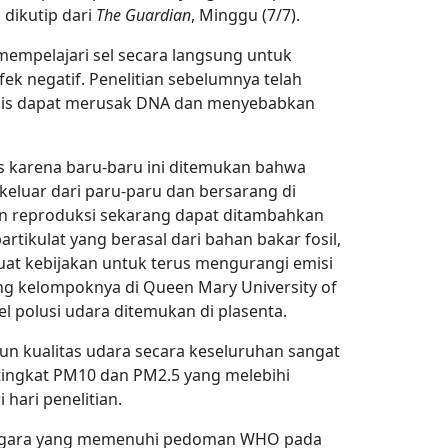
 dikutip dari
The Guardian
, Minggu (7/7).
mempelajari sel secara langsung untuk
k negatif. Penelitian sebelumnya telah
pis dapat merusak DNA dan menyebabkan
gis karena baru-baru ini ditemukan bahwa
 keluar dari paru-paru dan bersarang di
an reproduksi sekarang dapat ditambahkan
artikulat yang berasal dari bahan bakar fosil,
t kebijakan untuk terus mengurangi emisi
yang kelompoknya di Queen Mary University of
 polusi udara ditemukan di plasenta.
pun kualitas udara secara keseluruhan sangat
 tingkat PM10 dan PM2.5 yang melebihi
hari penelitian.
 negara yang memenuhi pedoman WHO pada