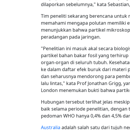
dilaporkan sebelumnya," kata Sebastian,
Tim peneliti sekarang berencana untuk 
memahami mengapa polutan memiliki efe
menunjukkan bahwa partikel mikrosko
peradangan pada jaringan.
"Penelitian ini masuk akal secara biolo
partikel bahan bakar fosil yang terhirup
organ-organ di seluruh tubuh. Kesehat
ke dalam daftar efek buruk dari materi p
dan seharusnya mendorong para pembua
lalu lintas," kata Prof Jonathan Grigg, 
London menemukan bukti bahwa partikel
Hubungan tersebut terlihat jelas meski
baik selama periode penelitian, dengan
pedoman WHO hanya 0,4% dan 4,5% dari 
Australia
adalah salah satu dari tujuh