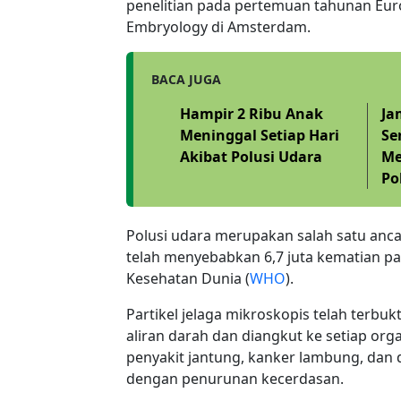
penelitian pada pertemuan tahunan Eu
Embryology di Amsterdam.
BACA JUGA
Hampir 2 Ribu Anak
Ja
Meninggal Setiap Hari
Se
Akibat Polusi Udara
Me
Po
Polusi udara merupakan salah satu an
telah menyebabkan 6,7 juta kematian pa
Kesehatan Dunia (
WHO
).
Partikel jelaga mikroskopis telah terbu
aliran darah dan diangkut ke setiap org
penyakit jantung, kanker lambung, dan d
dengan penurunan kecerdasan.