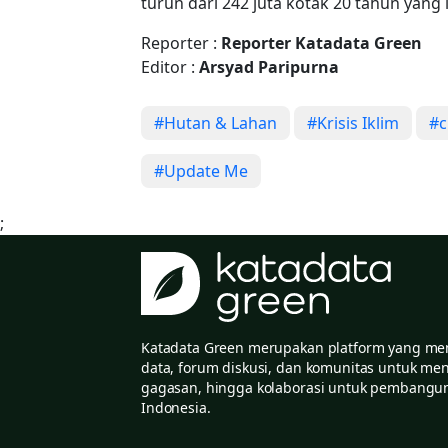
turun dari 242 juta kotak 20 tahun yang l
Reporter :
Reporter Katadata Green
Editor :
Arsyad Paripurna
#Hutan & Lahan
#Krisis Iklim
#c
#Update Me
;
Katadata Green merupakan platform yang mengi
data, forum diskusi, dan komunitas untuk me
gagasan, hingga kolaborasi untuk pembangun
Indonesia.