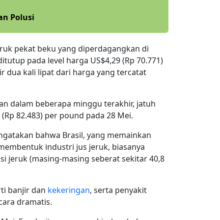
an Polusi
jeruk pekat beku yang diperdagangkan di
ditutup pada level harga US$4,29 (Rp
70.771)
 dua kali lipat dari harga yang tercatat
n dalam beberapa minggu terakhir, jatuh
5 (Rp
82.483)
per pound pada 28 Mei.
mengatakan bahwa Brasil, yang memainkan
embentuk industri jus jeruk, biasanya
si jeruk (masing-masing seberat sekitar 40,8
ti banjir dan
kekeringan
, serta penyakit
cara dramatis.