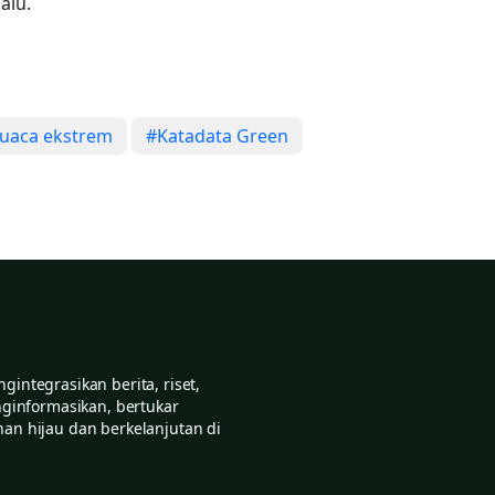
alu.
uaca ekstrem
#Katadata Green
ntegrasikan berita, riset,
nginformasikan, bertukar
an hijau dan berkelanjutan di