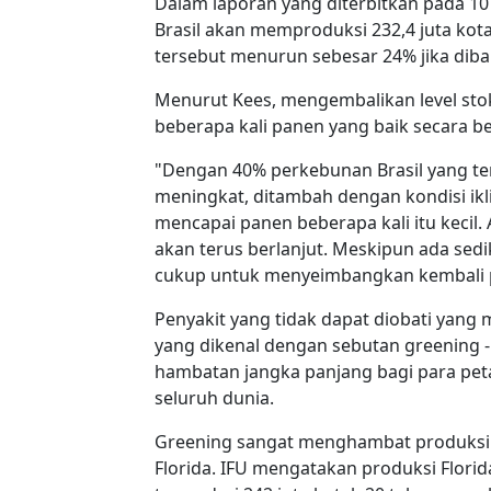
Dalam laporan yang diterbitkan pada 1
Brasil akan memproduksi 232,4 juta kot
tersebut menurun sebesar 24% jika dib
Menurut Kees, mengembalikan level sto
beberapa kali panen yang baik secara be
"Dengan 40% perkebunan Brasil yang ter
meningkat, ditambah dengan kondisi ik
mencapai panen beberapa kali itu kecil. 
akan terus berlanjut. Meskipun ada sedi
cukup untuk menyeimbangkan kembali pa
Penyakit yang tidak dapat diobati yang
yang dikenal dengan sebutan greening
hambatan jangka panjang bagi para peta
seluruh dunia.
Greening sangat menghambat produksi j
Florida. IFU mengatakan produksi Florid