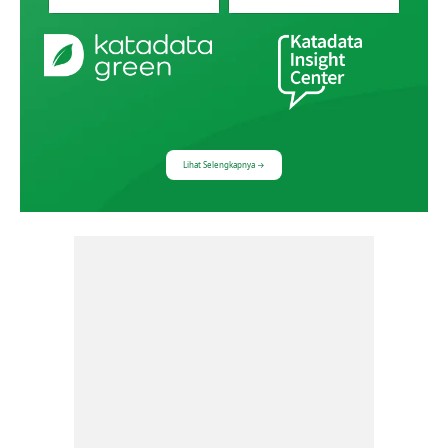
Berita
INZS 2026: Saatnya Wujudkan Komitmen Iklim
yang Berdampak
5 Agustus 2026, 15.59
Lihat Selengkapnya →