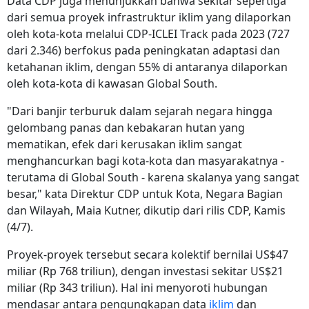
Data CDP juga menunjukkan bahwa sekitar sepertiga
dari semua proyek infrastruktur iklim yang dilaporkan
oleh kota-kota melalui CDP-ICLEI Track pada 2023 (727
dari 2.346) berfokus pada peningkatan adaptasi dan
ketahanan iklim, dengan 55% di antaranya dilaporkan
oleh kota-kota di kawasan Global South.
"Dari banjir terburuk dalam sejarah negara hingga
gelombang panas dan kebakaran hutan yang
mematikan, efek dari kerusakan iklim sangat
menghancurkan bagi kota-kota dan masyarakatnya -
terutama di Global South - karena skalanya yang sangat
besar," kata Direktur CDP untuk Kota, Negara Bagian
dan Wilayah, Maia Kutner, dikutip dari rilis CDP, Kamis
(4/7).
Proyek-proyek tersebut secara kolektif bernilai US$47
miliar (Rp
768 triliun)
, dengan investasi sekitar US$21
miliar (Rp
343 triliun)
. Hal ini menyoroti hubungan
mendasar antara pengungkapan data
iklim
dan